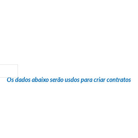
Flight Help Brasil
em parceria com
Salomão Transtur
Os dados abaixo serão usdos para criar contratos