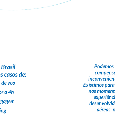
Flight Help Brasil
em parceria com
A LA TURCA TRAVEL & MICE
 Brasil
Podemos 
compensa
s casos de:
inconvenient
 de voo
Existimos para
nos momento
or a 4h
experiênc
bagagem
desenvolvi
aéreas,
ing