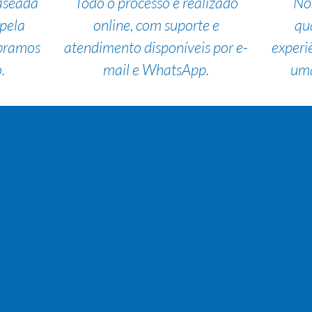
aseada
Todo o processo é realizado
No
pela
online, com suporte e
qu
bramos
atendimento disponíveis por e-
experi
.
mail e WhatsApp.
uma