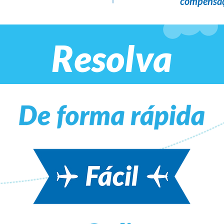
compensaç
Resolva