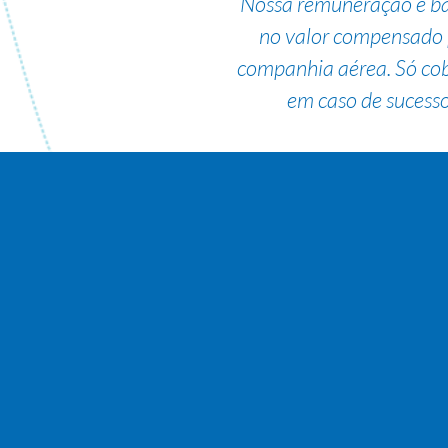
Nossa remuneração é b
no valor compensado 
companhia aérea. Só co
em caso de sucesso