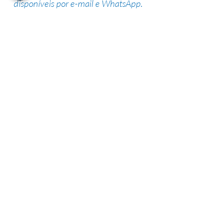
disponíveis por e-mail e WhatsApp.
Suporte de especialistas
Nossa equipe altamente qualificada
possui vasta experiência na área,
garantindo uma alta taxa de sucesso.