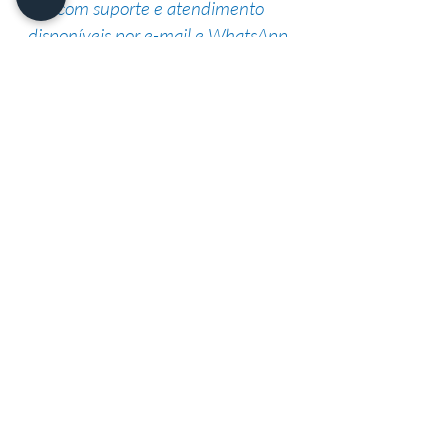
com suporte e atendimento
disponíveis por e-mail e WhatsApp.
Suporte de especialistas
Nossa equipe altamente qualificada
possui vasta experiência na área,
garantindo uma alta taxa de sucesso.