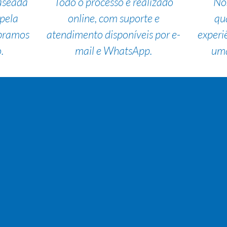
aseada
Todo o processo é realizado
No
pela
online, com suporte e
qu
bramos
atendimento disponíveis por e-
experi
.
mail e WhatsApp.
uma