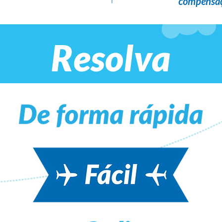
compensaç
Resolva