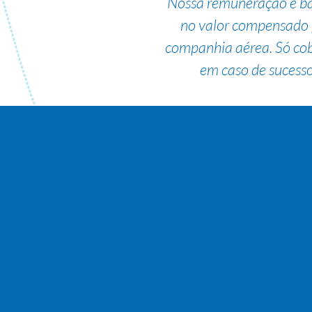
Nossa remuneração é b
no valor compensado 
companhia aérea. Só co
em caso de sucesso