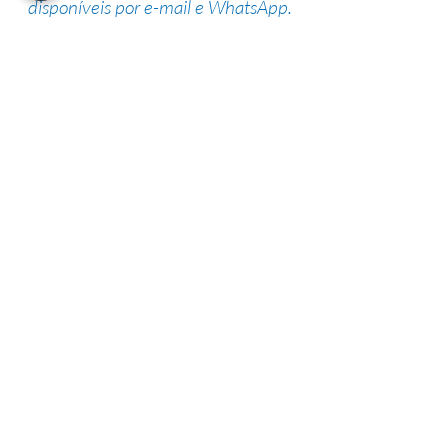
disponíveis por e-mail e WhatsApp.
Suporte de especialistas
Nossa equipe altamente qualificada
possui vasta experiência na área,
garantindo uma alta taxa de sucesso.