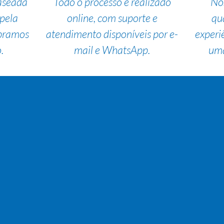
aseada
Todo o processo é realizado
No
pela
online, com suporte e
qu
bramos
atendimento disponíveis por e-
experi
.
mail e WhatsApp.
uma