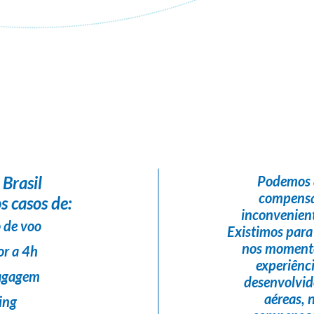
Flight Help Brasil
em parceria com
IM&MVIAGENS E TURISMO
 Brasil
Podemos 
compensa
s casos de:
inconvenient
 de voo
Existimos para
nos momento
or a 4h
experiênc
bagagem
desenvolvi
aéreas,
ing