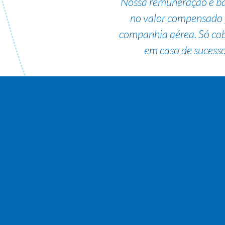
Nossa remuneração é b
no valor compensado 
companhia aérea. Só co
em caso de sucesso