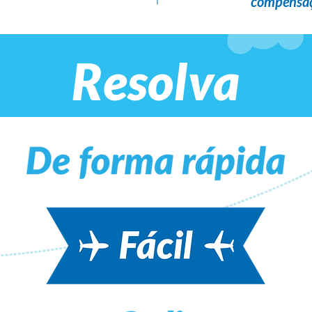
compensaç
Resolva