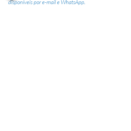
disponíveis por e-mail e WhatsApp.
Suporte de especialistas
Nossa equipe altamente qualificada
possui vasta experiência na área,
garantindo uma alta taxa de sucesso.