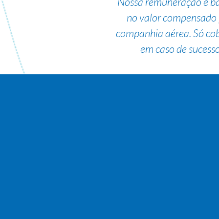
Nossa remuneração é b
no valor compensado 
companhia aérea. Só co
em caso de sucesso