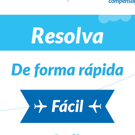
compensaç
Resolva