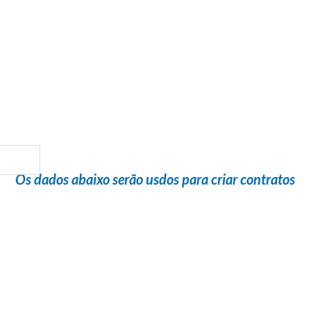
Flight Help Brasil
em parceria com
Clube Turismo
Os dados abaixo serão usdos para criar contratos