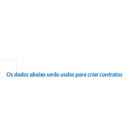
Flight Help Brasil
em parceria com
DELTA TURISMO
Os dados abaixo serão usdos para criar contratos