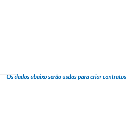
Flight Help Brasil
em parceria com
Doce Orlando
Os dados abaixo serão usdos para criar contratos