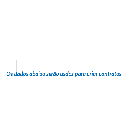
Flight Help Brasil
em parceria com
GUSTAVO TOUR
Os dados abaixo serão usdos para criar contratos