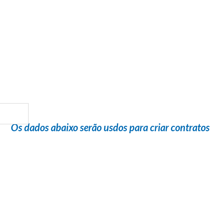
Flight Help Brasil
em parceria com
La Banca Turismo
Os dados abaixo serão usdos para criar contratos