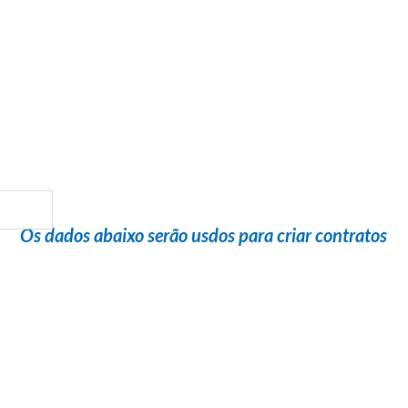
Flight Help Brasil
em parceria com
Limits Viagens e Turismo
Os dados abaixo serão usdos para criar contratos