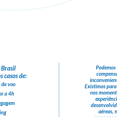
Flight Help Brasil
em parceria com
Criar Memorias Viagens e Turismo
 Brasil
Podemos 
compensa
s casos de:
inconvenient
 de voo
Existimos para
nos momento
or a 4h
experiênc
bagagem
desenvolvi
aéreas,
ing