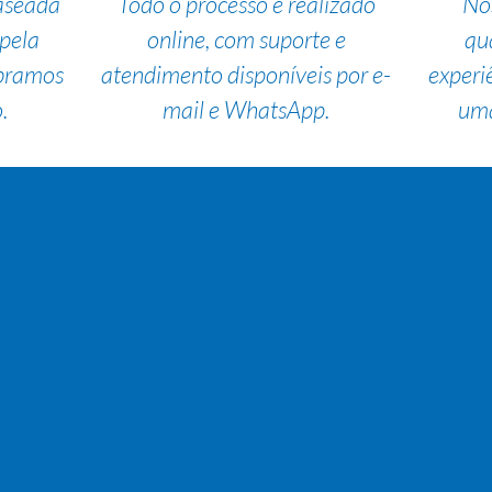
aseada
Todo o processo é realizado
No
pela
online, com suporte e
qu
bramos
atendimento disponíveis por e-
experi
.
mail e WhatsApp.
uma