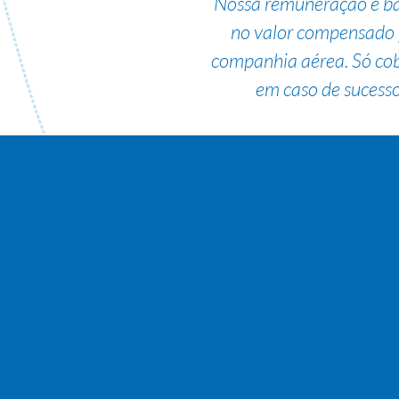
Nossa remuneração é b
no valor compensado 
companhia aérea. Só co
em caso de sucesso