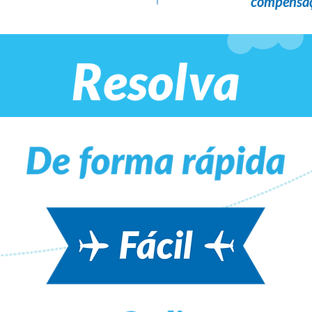
compensaç
Resolva