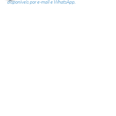
disponíveis por e-mail e WhatsApp.
Suporte de especialistas
Nossa equipe altamente qualificada
possui vasta experiência na área,
garantindo uma alta taxa de sucesso.