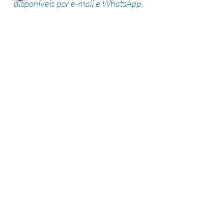
disponíveis por e-mail e WhatsApp.
Suporte de especialistas
Nossa equipe altamente qualificada
possui vasta experiência na área,
garantindo uma alta taxa de sucesso.