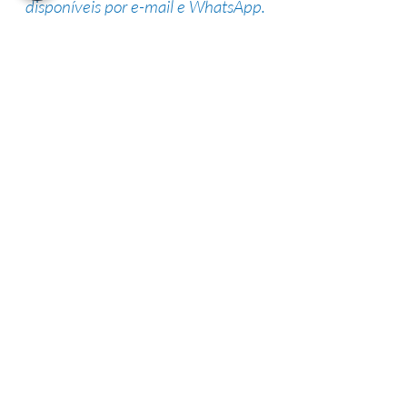
disponíveis por e-mail e WhatsApp.
Suporte de especialistas
Nossa equipe altamente qualificada
possui vasta experiência na área,
garantindo uma alta taxa de sucesso.