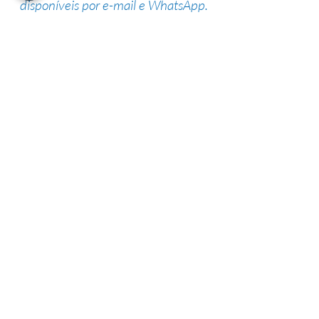
disponíveis por e-mail e WhatsApp.
Suporte de especialistas
Nossa equipe altamente qualificada
possui vasta experiência na área,
garantindo uma alta taxa de sucesso.