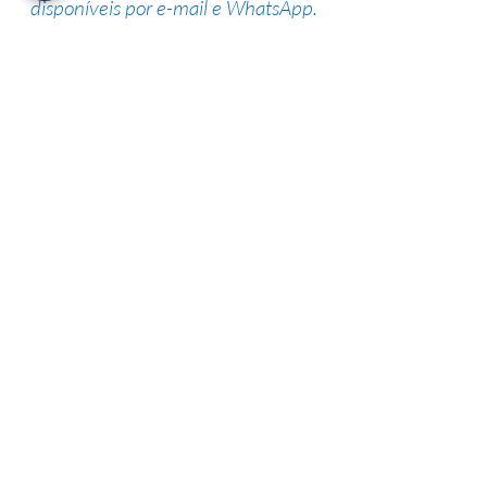
disponíveis por e-mail e WhatsApp.
Suporte de especialistas
Nossa equipe altamente qualificada
possui vasta experiência na área,
garantindo uma alta taxa de sucesso.