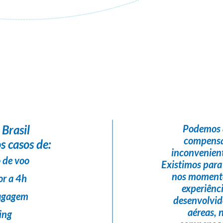
Flight Help Brasil
em parceria com
FC Viagens Personalizadas
 Brasil
Podemos 
compensa
s casos de:
inconvenient
 de voo
Existimos para
nos momento
or a 4h
experiênc
bagagem
desenvolvi
aéreas,
ing