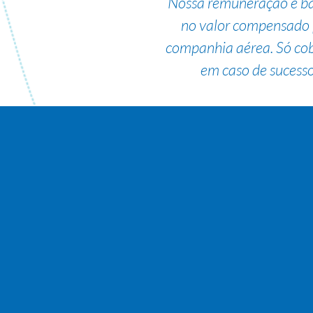
Nossa remuneração é b
no valor compensado 
companhia aérea. Só co
em caso de sucesso