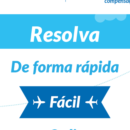
compensaç
Resolva