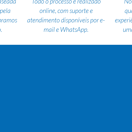
aseada
Todo o processo é realizado
No
pela
online, com suporte e
qu
bramos
atendimento disponíveis por e-
experi
.
mail e WhatsApp.
uma