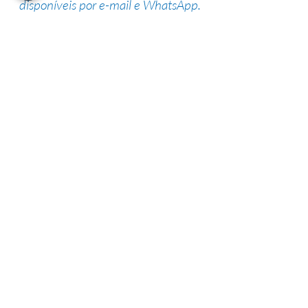
disponíveis por e-mail e WhatsApp.
Suporte de especialistas
Nossa equipe altamente qualificada
possui vasta experiência na área,
garantindo uma alta taxa de sucesso.