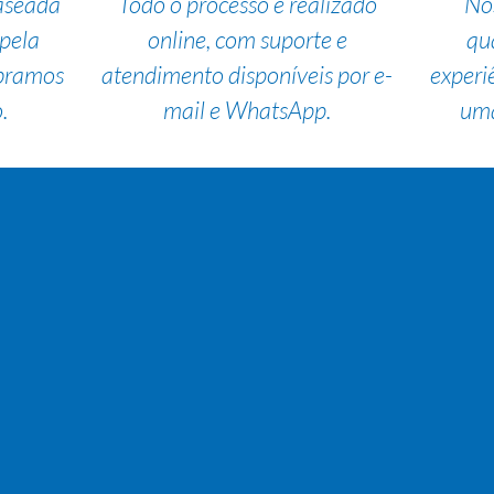
aseada
Todo o processo é realizado
No
pela
online, com suporte e
qu
bramos
atendimento disponíveis por e-
experi
.
mail e WhatsApp.
uma