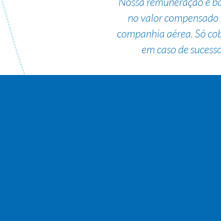
Nossa remuneração é b
no valor compensado 
companhia aérea. Só co
em caso de sucesso