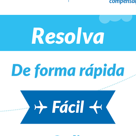
compensaç
Resolva