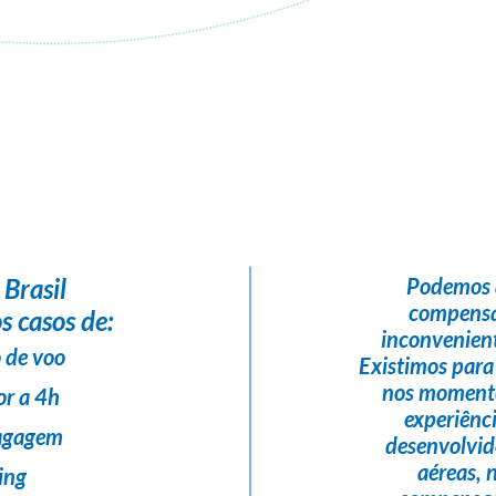
Flight Help Brasil
em parceria com
Free2fly Viagens
 Brasil
Podemos 
compensa
s casos de:
inconvenient
 de voo
Existimos para
nos momento
or a 4h
experiênc
bagagem
desenvolvi
aéreas,
ing