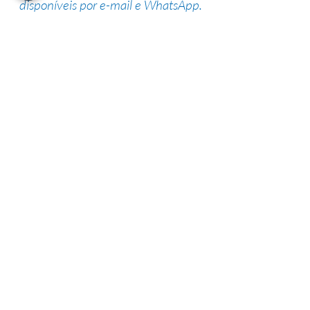
disponíveis por e-mail e WhatsApp.
Suporte de especialistas
Nossa equipe altamente qualificada
possui vasta experiência na área,
garantindo uma alta taxa de sucesso.