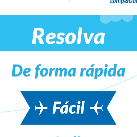
compensaç
Resolva