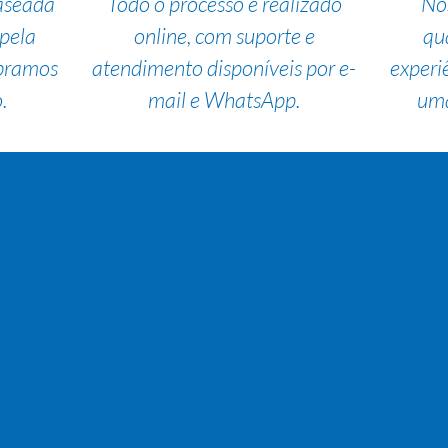
aseada
Todo o processo é realizado
No
pela
online, com suporte e
qu
bramos
atendimento disponíveis por e-
experi
.
mail e WhatsApp.
uma