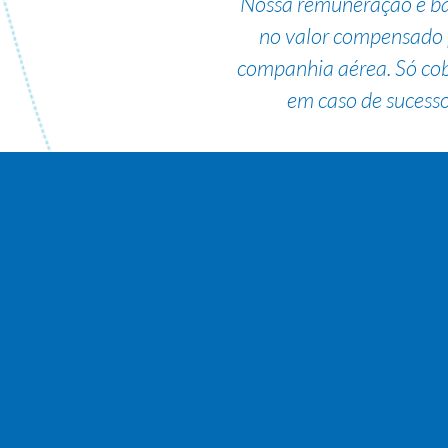
Nossa remuneração é b
no valor compensado 
companhia aérea. Só co
em caso de sucesso