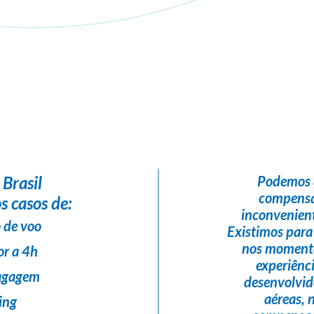
Flight Help Brasil
em parceria com
GS TOUR GOOD SAMARITAN
 Brasil
Podemos 
compensa
s casos de:
inconvenient
 de voo
Existimos para
nos momento
or a 4h
experiênc
bagagem
desenvolvi
aéreas,
ing