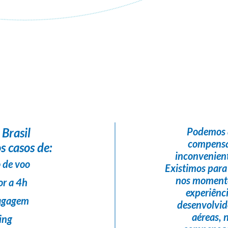
Flight Help Brasil
em parceria com
GUSTAVO TOUR
 Brasil
Podemos 
compensa
s casos de:
inconvenient
 de voo
Existimos para
nos momento
or a 4h
experiênc
bagagem
desenvolvi
aéreas,
ing