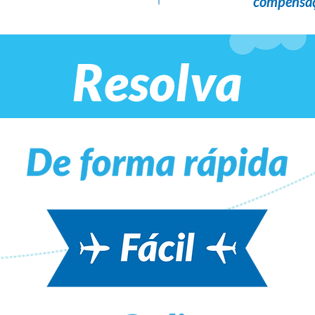
compensaç
Resolva