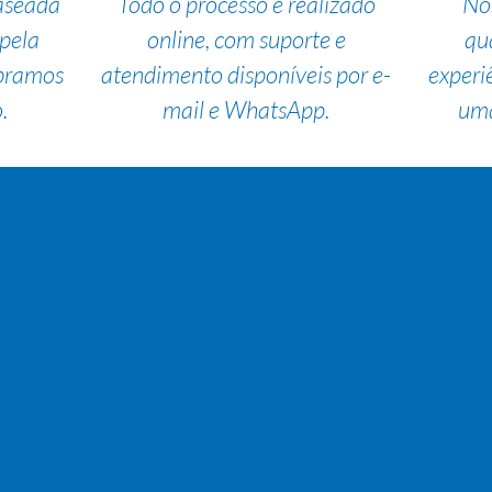
aseada
Todo o processo é realizado
No
pela
online, com suporte e
qu
bramos
atendimento disponíveis por e-
experi
.
mail e WhatsApp.
uma