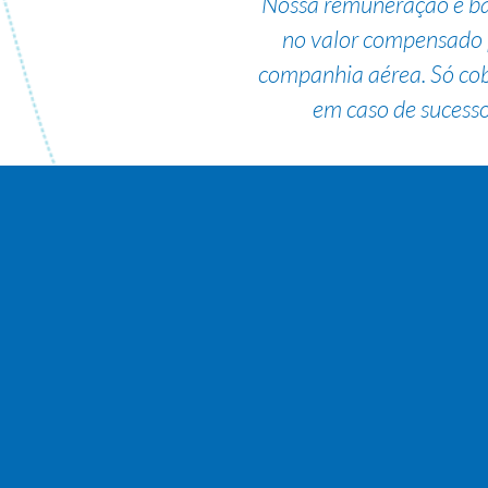
Nossa remuneração é b
no valor compensado 
companhia aérea. Só co
em caso de sucesso