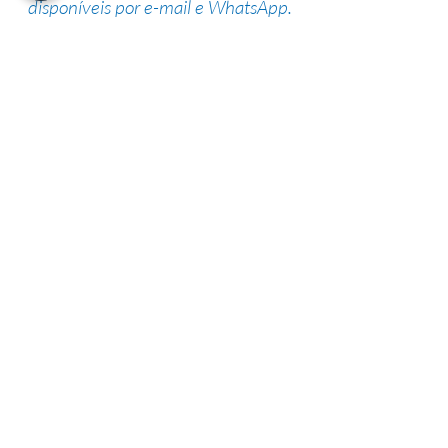
disponíveis por e-mail e WhatsApp.
Suporte de especialistas
Nossa equipe altamente qualificada
possui vasta experiência na área,
garantindo uma alta taxa de sucesso.