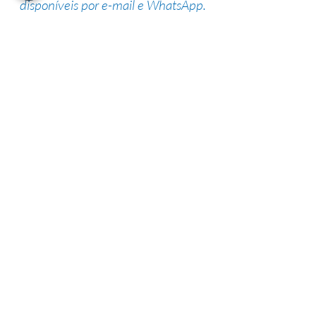
disponíveis por e-mail e WhatsApp.
Suporte de especialistas
Nossa equipe altamente qualificada
possui vasta experiência na área,
garantindo uma alta taxa de sucesso.