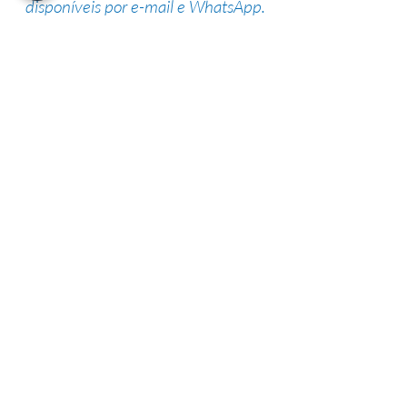
disponíveis por e-mail e WhatsApp.
Suporte de especialistas
Nossa equipe altamente qualificada
possui vasta experiência na área,
garantindo uma alta taxa de sucesso.