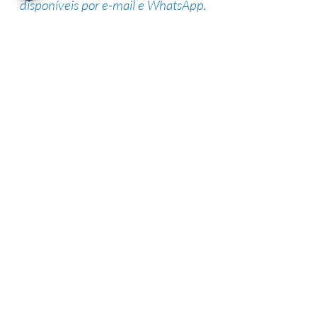
disponíveis por e-mail e WhatsApp.
Suporte de especialistas
Nossa equipe altamente qualificada
possui vasta experiência na área,
garantindo uma alta taxa de sucesso.