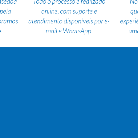
aseada
Todo o processo é realizado
No
pela
online, com suporte e
qu
bramos
atendimento disponíveis por e-
experi
.
mail e WhatsApp.
uma