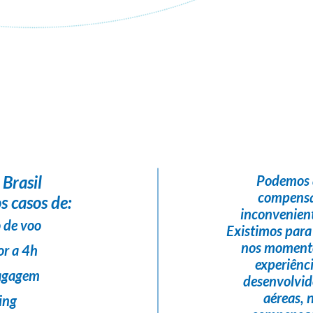
Flight Help Brasil
em parceria com
KOALA TURISMO
 Brasil
Podemos 
compensa
s casos de:
inconvenient
 de voo
Existimos para
nos momento
or a 4h
experiênc
bagagem
desenvolvi
aéreas,
ing