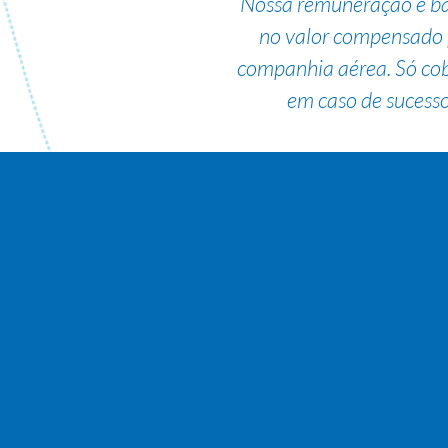
Nossa remuneração é b
no valor compensado 
companhia aérea. Só co
em caso de sucesso