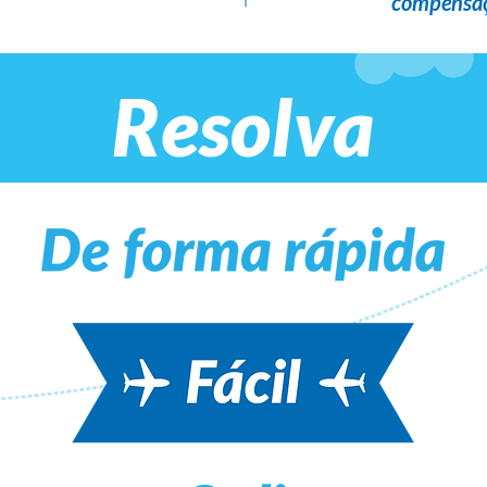
compensaç
Resolva