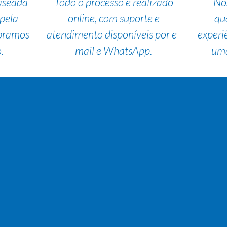
aseada
Todo o processo é realizado
No
pela
online, com suporte e
qu
bramos
atendimento disponíveis por e-
experi
.
mail e WhatsApp.
uma