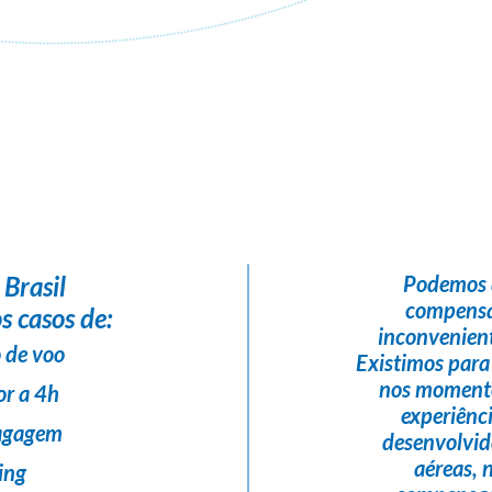
Flight Help Brasil
em parceria com
LandMark Turismo
 Brasil
Podemos 
compensa
s casos de:
inconvenient
 de voo
Existimos para
nos momento
or a 4h
experiênc
bagagem
desenvolvi
aéreas,
ing