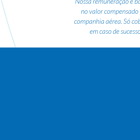
Nossa remuneração é b
no valor compensado 
companhia aérea. Só co
em caso de sucesso