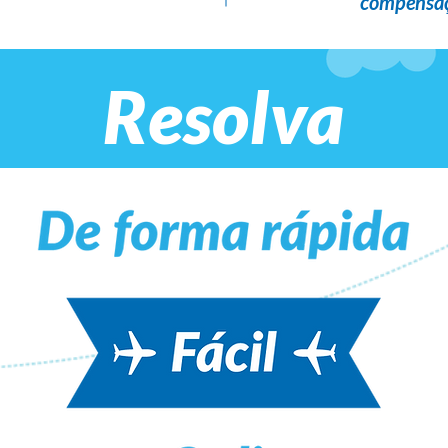
compensaç
Resolva