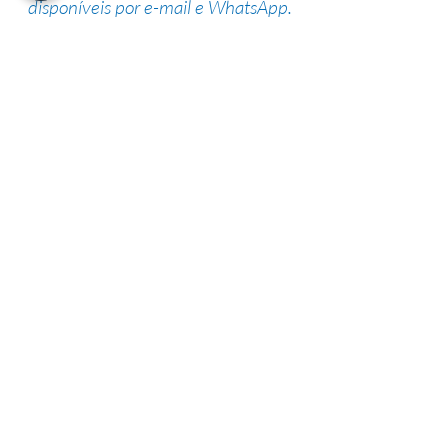
disponíveis por e-mail e WhatsApp.
Suporte de especialistas
Nossa equipe altamente qualificada
possui vasta experiência na área,
garantindo uma alta taxa de sucesso.