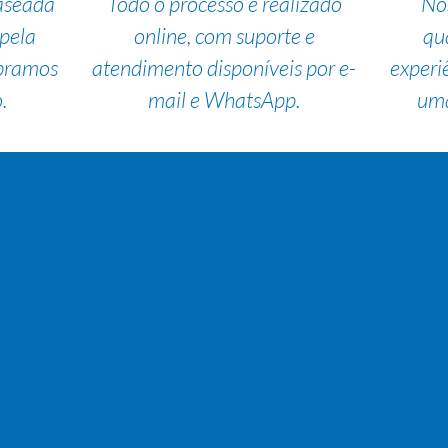
aseada
Todo o processo é realizado
No
pela
online, com suporte e
qu
bramos
atendimento disponíveis por e-
experi
.
mail e WhatsApp.
uma