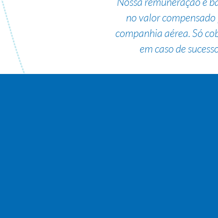
Nossa remuneração é b
no valor compensado 
companhia aérea. Só co
em caso de sucesso