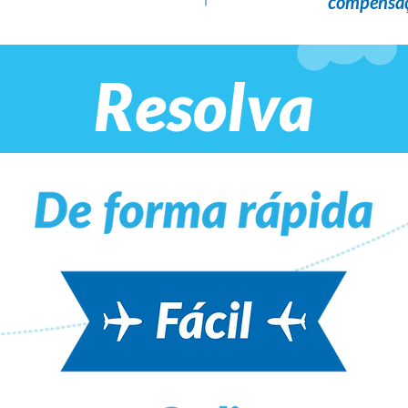
compensaç
Resolva