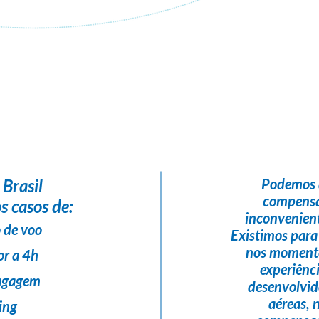
Flight Help Brasil
em parceria com
Lyra Viagens
 Brasil
Podemos 
compensa
s casos de:
inconvenient
 de voo
Existimos para
nos momento
or a 4h
experiênc
bagagem
desenvolvi
aéreas,
ing