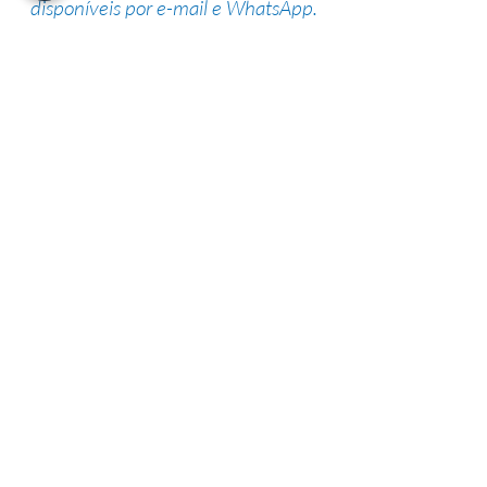
disponíveis por e-mail e WhatsApp.
Suporte de especialistas
Nossa equipe altamente qualificada
possui vasta experiência na área,
garantindo uma alta taxa de sucesso.