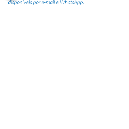
disponíveis por e-mail e WhatsApp.
Suporte de especialistas
Nossa equipe altamente qualificada
possui vasta experiência na área,
garantindo uma alta taxa de sucesso.