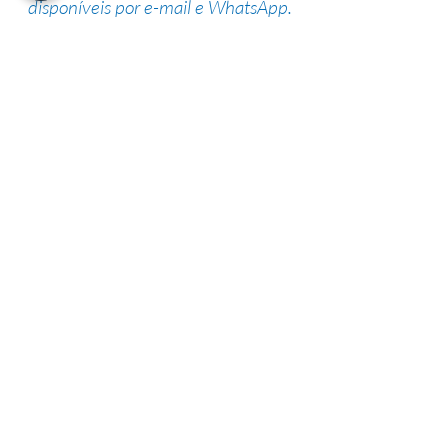
disponíveis por e-mail e WhatsApp.
Suporte de especialistas
Nossa equipe altamente qualificada
possui vasta experiência na área,
garantindo uma alta taxa de sucesso.