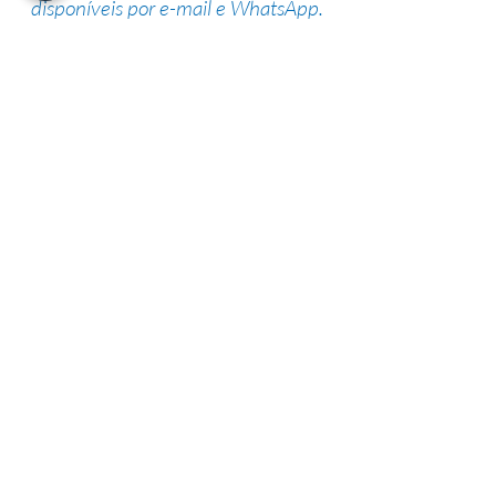
disponíveis por e-mail e WhatsApp.
Suporte de especialistas
Nossa equipe altamente qualificada
possui vasta experiência na área,
garantindo uma alta taxa de sucesso.