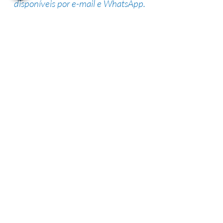
disponíveis por e-mail e WhatsApp.
Suporte de especialistas
Nossa equipe altamente qualificada
possui vasta experiência na área,
garantindo uma alta taxa de sucesso.