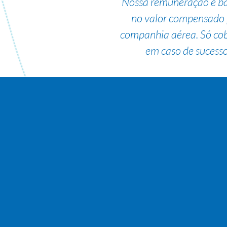
Nossa remuneração é b
no valor compensado 
companhia aérea. Só co
em caso de sucesso