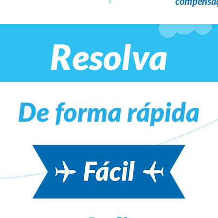
compensaç
Resolva