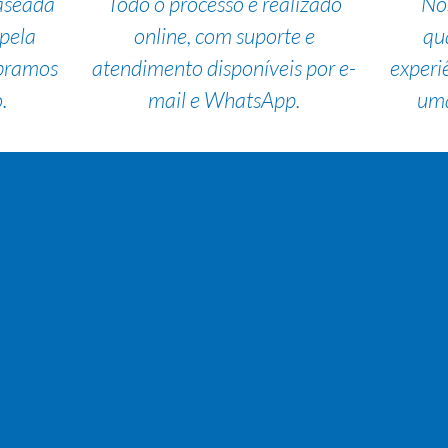
aseada
Todo o processo é realizado
No
pela
online, com suporte e
qu
bramos
atendimento disponíveis por e-
experi
.
mail e WhatsApp.
uma