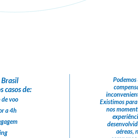
Flight Help Brasil
em parceria com
Rosana Souza-Tour Viagens
 Brasil
Podemos 
compensa
s casos de:
inconvenient
 de voo
Existimos para
nos momento
or a 4h
experiênc
bagagem
desenvolvi
aéreas,
ing