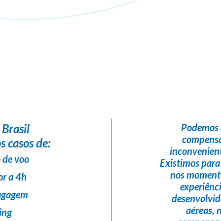
Flight Help Brasil
em parceria com
Soul viagens
 Brasil
Podemos 
compensa
s casos de:
inconvenient
 de voo
Existimos para
nos momento
or a 4h
experiênc
bagagem
desenvolvi
aéreas,
ing