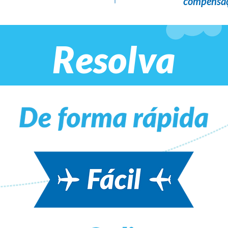
compensaç
Resolva