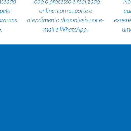
aseada
Todo o processo é realizado
No
pela
online, com suporte e
qu
bramos
atendimento disponíveis por e-
experi
.
mail e WhatsApp.
uma