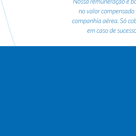
Nossa remuneração é b
no valor compensado 
companhia aérea. Só co
em caso de sucesso