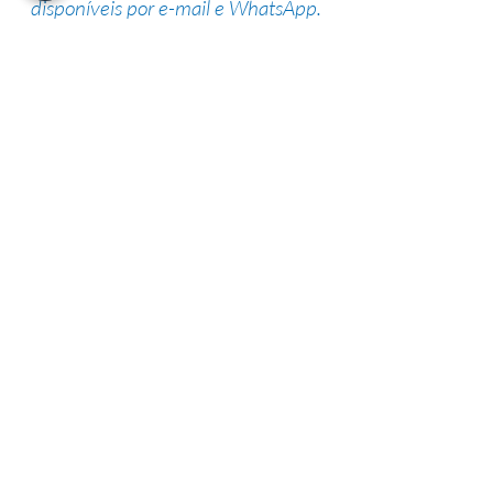
disponíveis por e-mail e WhatsApp.
Suporte de especialistas
Nossa equipe altamente qualificada
possui vasta experiência na área,
garantindo uma alta taxa de sucesso.