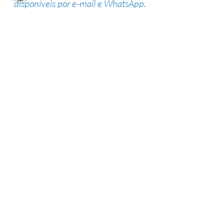
disponíveis por e-mail e WhatsApp.
Suporte de especialistas
Nossa equipe altamente qualificada
possui vasta experiência na área,
garantindo uma alta taxa de sucesso.