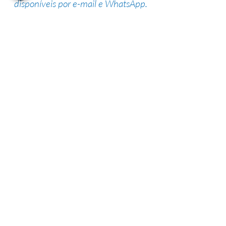
disponíveis por e-mail e WhatsApp.
Suporte de especialistas
Nossa equipe altamente qualificada
possui vasta experiência na área,
garantindo uma alta taxa de sucesso.