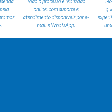
aseada
Todo o processo é realizado
No
pela
online, com suporte e
qu
bramos
atendimento disponíveis por e-
experi
.
mail e WhatsApp.
uma