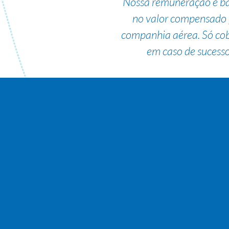
Nossa remuneração é b
no valor compensado 
companhia aérea. Só co
em caso de sucesso