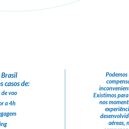
Flight Help Brasil
em parceria com
Vasconcelos Turismo
 Brasil
Podemos 
compensa
s casos de:
inconvenient
 de voo
Existimos para
nos momento
or a 4h
experiênc
bagagem
desenvolvi
aéreas,
ing