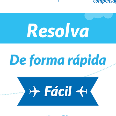
compensaç
Resolva