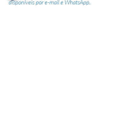
disponíveis por e-mail e WhatsApp.
Suporte de especialistas
Nossa equipe altamente qualificada
possui vasta experiência na área,
garantindo uma alta taxa de sucesso.