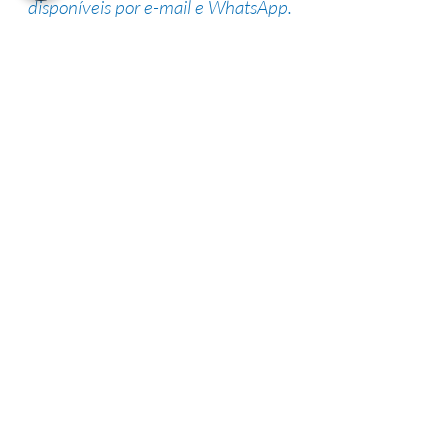
disponíveis por e-mail e WhatsApp.
Suporte de especialistas
Nossa equipe altamente qualificada
possui vasta experiência na área,
garantindo uma alta taxa de sucesso.