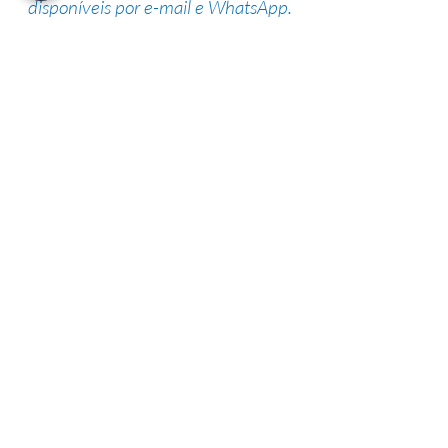
disponíveis por e-mail e WhatsApp.
Suporte de especialistas
Nossa equipe altamente qualificada
possui vasta experiência na área,
garantindo uma alta taxa de sucesso.