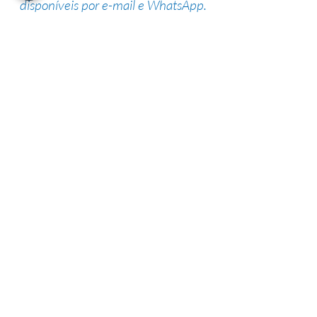
disponíveis por e-mail e WhatsApp.
Suporte de especialistas
Nossa equipe altamente qualificada
possui vasta experiência na área,
garantindo uma alta taxa de sucesso.